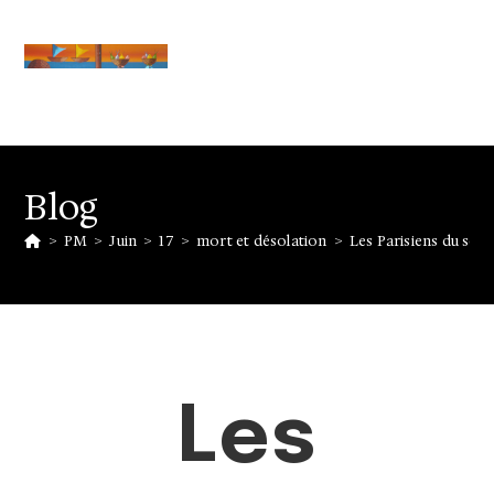
Blog
>
PM
>
Juin
>
17
>
mort et désolation
>
Les Parisiens du sous
Les