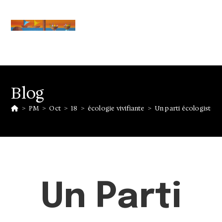
Blog
>
PM
>
Oct
>
18
>
écologie vivifiante
>
Un parti écologiste es
Un Parti